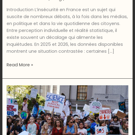
Introduction L’insécurité en France est un sujet qui
suscite de nombreux débats, à la fois dans les médias,
en politique et dans la vie quotidienne des citoyens.
Entre perception individuelle et réalité statistique, il
existe souvent un décalage qui alimente les
inquiétudes. En 2025 et 2026, les données disponibles
montrent une situation contrastée : certaines […]
L’insécurité
Read More »
en
France
:
chiffres
et
réalité,
comprendre
les
enjeux