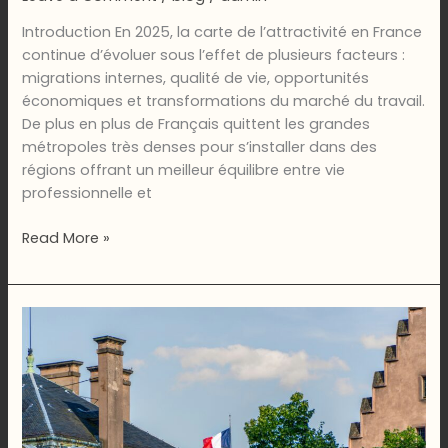
Introduction En 2025, la carte de l’attractivité en France
continue d’évoluer sous l’effet de plusieurs facteurs :
migrations internes, qualité de vie, opportunités
économiques et transformations du marché du travail.
De plus en plus de Français quittent les grandes
métropoles très denses pour s’installer dans des
régions offrant un meilleur équilibre entre vie
professionnelle et
Les
Read More »
régions
françaises
qui
attirent
le
plus
en
2025