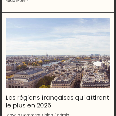
Grèves
Read More »
et
mouvements
sociaux
:
comprendre
les
enjeux
Les régions françaises qui attirent
le plus en 2025
Leave a Comment
/
blog
/
admin