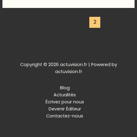
du
système
éducatif
←
Previous
1
2
:
ce
qui
va
changer
Copyright © 2026 actuvision.fr | Powered by
actuvision.fr
Blog
Actualités
Écrivez pour nous
Devenir Éditeur
Contactez-nous