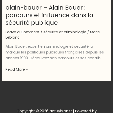
alain-bauer – Alain Bauer :
parcours et influence dans la
sécurité publique
Leave a Comment
/
sécurité et criminologie
/
Marie
Leblanc
Alain Bauer, expert en criminologie et sécurité, a
marqué les politiques publiques françaises depuis les
années 1990. Découvrez son parcours et ses contrib
alain-
Read More »
bauer
–
Alain
Bauer
:
parcours
et
Copyright © 2026 actuvision.fr | Powered by