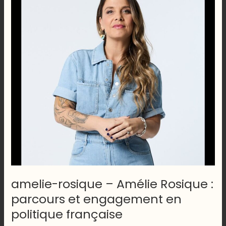
Christophe
Gallien
:
parcours
et
engagements
politiques
amelie-rosique – Amélie Rosique :
parcours et engagement en
politique française