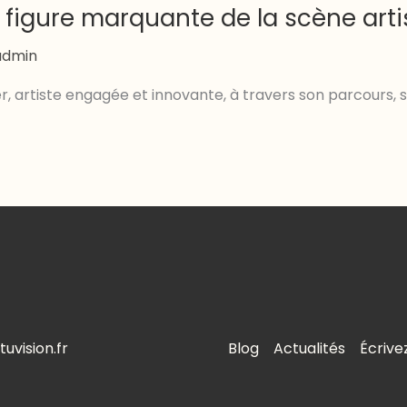
 figure marquante de la scène ar
admin
, artiste engagée et innovante, à travers son parcours, s
uvision.fr
Blog
Actualités
Écrive