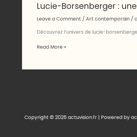
Lucie-Borsenberger : une
Leave a Comment
/
Art contemporain
/
Découvrez l’univers de lucie-borsenberger
Lucie-
Read More »
Borsenberger
:
une
figure
marquante
de
la
scène
artistique
Copyright © 2026 actuvision.fr | Powered by act
contemporaine