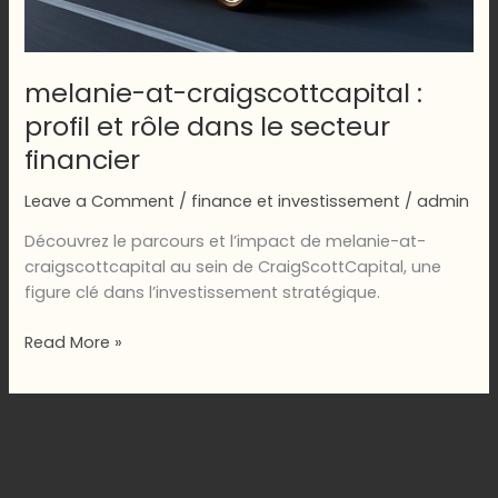
melanie-at-craigscottcapital :
profil et rôle dans le secteur
financier
Leave a Comment
/
finance et investissement
/
admin
Découvrez le parcours et l’impact de melanie-at-
craigscottcapital au sein de CraigScottCapital, une
figure clé dans l’investissement stratégique.
melanie-
Read More »
at-
craigscottcapital
:
profil
et
rôle