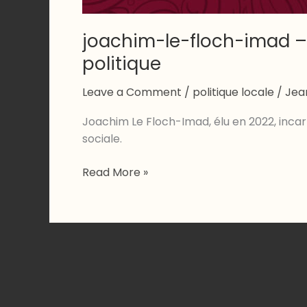
joachim-le-floch-imad –
politique
Leave a Comment
/
politique locale
/
Jea
Joachim Le Floch-Imad, élu en 2022, incar
sociale.
joachim-
Read More »
le-
floch-
imad
–
Joachim
Le
Floch-