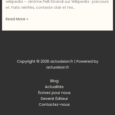
wikipedia – Jérôme Pelli Strandi sur Wikipedia : parcours
et. Faits vérifiés, contexte clair et l’es…
jerome-
Read More »
pellistrandi-
wikipedia
–
Jérôme
Pelli
Strandi
sur
Copyright © 2026 actuvision.fr | Powered by
Wikipedia
actuvision.fr
:
parcours
Blog
et
Actualités
contribut
Écrivez pour nous
Devenir Éditeur
Contactez-nous