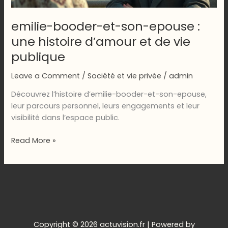
emilie-booder-et-son-epouse :
une histoire d’amour et de vie
publique
Leave a Comment
/
Société et vie privée
/
admin
Découvrez l’histoire d’emilie-booder-et-son-epouse,
leur parcours personnel, leurs engagements et leur
visibilité dans l’espace public.
emilie-
Read More »
booder-
et-
son-
epouse
:
une
histoire
Copyright © 2026 actuvision.fr | Powered by