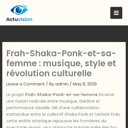
Skip
to
content
Frah-Shaka-Ponk-et-sa-
femme : musique, style et
révolution culturelle
Leave a Comment
/ By
admin
/
May 8, 2026
Le projet
Frah-Shaka-Ponk-et-sa-femme
incarne
une fusion radicale entre musique, théâtre et
performance visuelle. Né d’une collaboration
inattendue entre le collectif Shaka Ponk et l’artiste Frah,
cette entité artistique repousse les frontières du
spectacle vivant. Leur approche hybride mêle électro,