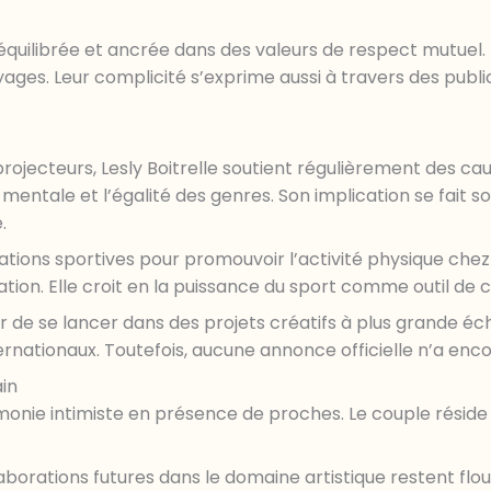
uilibrée et ancrée dans des valeurs de respect mutuel. I
s. Leur complicité s’exprime aussi à travers des public
projecteurs, Lesly Boitrelle soutient régulièrement des ca
mentale et l’égalité des genres. Son implication se fait so
.
tions sportives pour promouvoir l’activité physique chez l
tion. Elle croit en la puissance du sport comme outil de c
ager de se lancer dans des projets créatifs à plus grande 
nationaux. Toutefois, aucune annonce officielle n’a encore
ain
monie intimiste en présence de proches. Le couple réside
laborations futures dans le domaine artistique restent flou