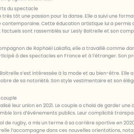
rts du spectacle
très tôt une passion pour la danse. Elle a suivi une format
 contemporaine. Cette éducation artistique lui a permis d
t factuels sont rassemblés sur Lesly Boitrelle et son com
compagnon de Raphaël Lakafia, elle a travaillé comme da
cipé à des spectacles en France et à l’étranger. Son pro
Boitrelle s’est intéressée à la mode et au bien-être. Ell
bre de sa notoriété. Son style vestimentaire et son éléga
e couple
ialisé leur union en 2021. Le couple a choisi de garder une c
ble lors d’événements publics. Leur complicité transpar
l de rugby, a mis un terme à sa carrière sportive en 2020. 
trelle l’accompagne dans ces nouvelles orientations, nota