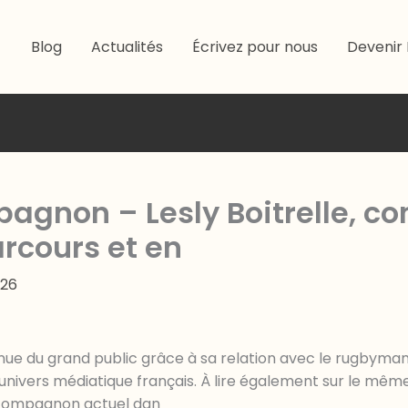
Blog
Actualités
Écrivez pour nous
Devenir 
pagnon – Lesly Boitrelle, 
arcours et en
026
nnue du grand public grâce à sa relation avec le rugbyman
univers médiatique français. À lire également sur le mê
e compagnon actuel dan