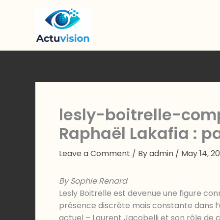
Skip
to
content
lesly-boitrelle-com
Raphaël Lakafia : p
Leave a Comment
/ By
admin
/
May 14, 2
By Sophie Renard
Lesly Boitrelle est devenue une figure co
présence discrète mais constante dans l’
actuel – Laurent Jacobelli et son rôle d