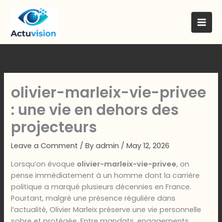
Skip
to
content
olivier-marleix-vie-privee
: une vie en dehors des
projecteurs
Leave a Comment
/ By
admin
/
May 12, 2026
Lorsqu’on évoque
olivier-marleix-vie-privee
, on
pense immédiatement à un homme dont la carrière
politique a marqué plusieurs décennies en France.
Pourtant, malgré une présence régulière dans
l’actualité, Olivier Marleix préserve une vie personnelle
sobre et protégée. Entre mandats, engagements