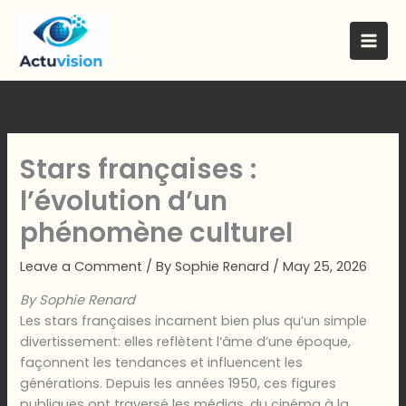
Skip
to
content
Stars françaises :
l’évolution d’un
phénomène culturel
Leave a Comment
/ By
Sophie Renard
/
May 25, 2026
By Sophie Renard
Les stars françaises incarnent bien plus qu’un simple
divertissement: elles reflètent l’âme d’une époque,
façonnent les tendances et influencent les
générations. Depuis les années 1950, ces figures
publiques ont traversé les médias, du cinéma à la