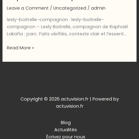
Leave a Comment
/
Uncategorized
/
admin
lesly-boitrelle-compagnon : lesly-boitrelle-
compagnon – Lesly Boitrelle, compagnon de Raphaël
Lakafia : parc. Faits vérifiés, contexte clair et l’essent…
lesly-
Read More »
boitrelle-
compagnon
–
Lesly
Boitrelle,
compagnon
de
Copyright © 2026 actuvision.fr | Powered by
Raphaël
actuvision.fr
Lakafia
:
Blog
parcours
Actualités
et
Écrivez pour nous