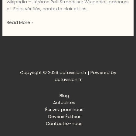
wikipedia – Jérôme Pelli Strandi sur Wikipedia : parcours
et. Faits vérifiés, contexte clair et l’es…
jerome-
Read More »
pellistrandi-
wikipedia
–
Jérôme
Pelli
Strandi
sur
Copyright © 2026 actuvision.fr | Powered by
Wikipedia
actuvision.fr
:
parcours
Blog
et
Actualités
contribut
Écrivez pour nous
Devenir Éditeur
Contactez-nous