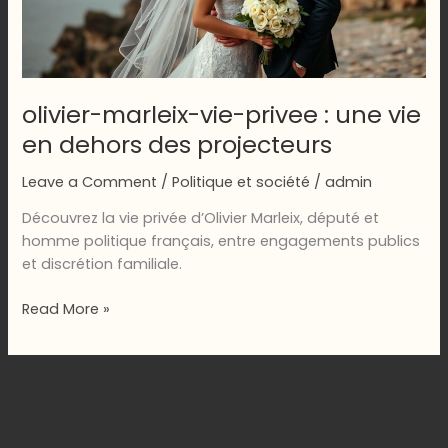
olivier-marleix-vie-privee : une vie
en dehors des projecteurs
Leave a Comment
/
Politique et société
/
admin
Découvrez la vie privée d’Olivier Marleix, député et
homme politique français, entre engagements publics
et discrétion familiale.
olivier-
Read More »
marleix-
vie-
privee
:
une
vie