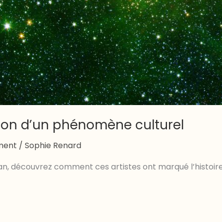
ution d’un phénomène culturel
ement
/
Sophie Renard
cran, découvrez comment ces artistes ont marqué l’histoire