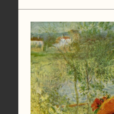
:
l’évolution
d’un
phénomène
culturel