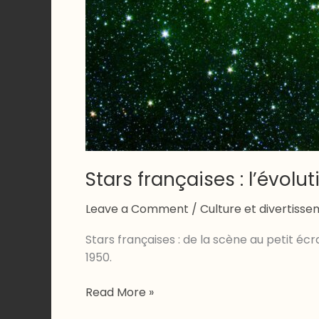
Stars françaises : l’évol
Leave a Comment
/
Culture et divertiss
Stars françaises : de la scène au petit é
1950.
Stars
Read More »
françaises