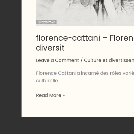
florence-cattani – Flore
diversit
Leave a Comment
/
Culture et divertiss
Florence Cattani a incarné des rôles varié
culturelle.
florence-
Read More »
cattani
–
Florence
Cattani
: